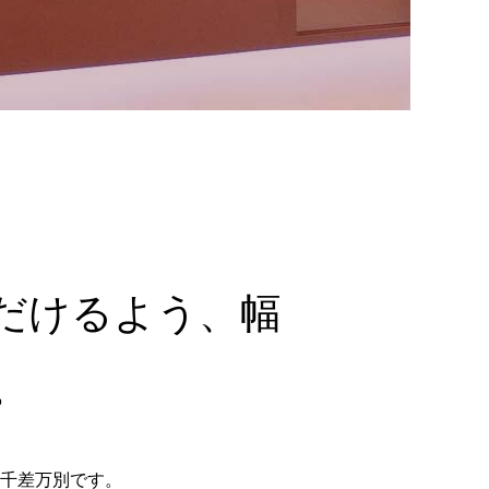
ボツリヌストキシン治療
約
-
ル
ク
2
相
セ
4
談
ス
8
-
だけるよう、幅
5
。
0
千差万別です。