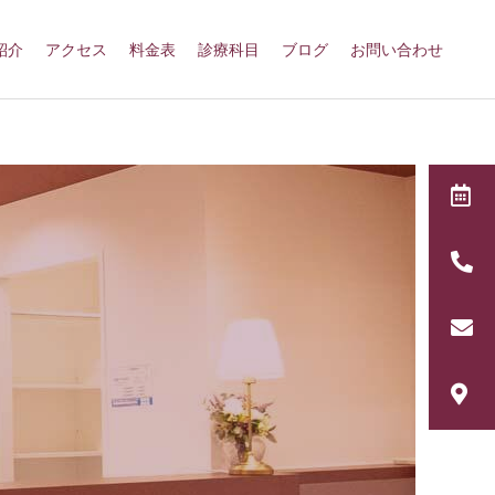
紹介
アクセス
料金表
診療科目
ブログ
お問い合わせ
詳細を見る
こども歯科
W
E
0
インプラントオーバーデンチャー
B
7
メ
予
2
ー
ア