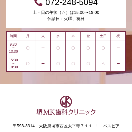
072-248-5094
土・日の午後（△）は15:00〜19:00
休診日：火曜、祝日
時間
月
火
水
木
金
土日
祝
9:30
~
〇
ー
〇
〇
〇
〇
ー
13:30
15:30
~
〇
ー
〇
〇
〇
△
ー
19:30
〒593-8314 大阪府堺市西区太平寺７１１−１ ベスピア